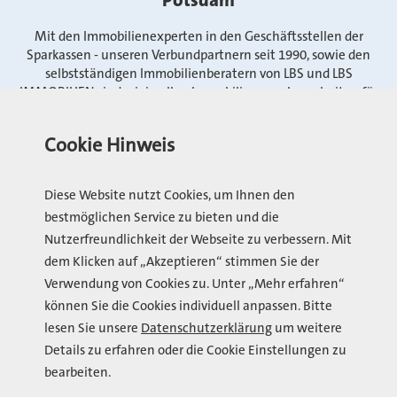
Potsdam
Mit den Immobilienexperten in den Geschäftsstellen der
Sparkassen - unseren Verbundpartnern seit 1990, sowie den
selbstständigen Immobilienberatern von LBS und LBS
IMMOBILIEN sind wir in allen Immobilienangelegenheiten für
Sie da. Bei der Finanzierung koordinieren wir für Sie die
Leistungen von LBS und Sparkasse.
Cookie Hinweis
Die LBS IMMOBILIEN GMBH ist Teil der Sparkassen-
Diese Website nutzt Cookies, um Ihnen den
Finanzgruppe und Ihr kompetenter Partner für den Kauf und
bestmöglichen Service zu bieten und die
Verkauf von Immobilien in Brandenburg, Mecklenburg-
Nutzerfreundlichkeit der Webseite zu verbessern. Mit
Vorpommern, Sachsen, Sachsen-Anhalt und Berlin Ost.
dem Klicken auf „Akzeptieren“ stimmen Sie der
Verwendung von Cookies zu. Unter „Mehr erfahren“
Zur Website
können Sie die Cookies individuell anpassen. Bitte
lesen Sie unsere
Datenschutzerklärung
um weitere
Details zu erfahren oder die Cookie Einstellungen zu
bearbeiten.